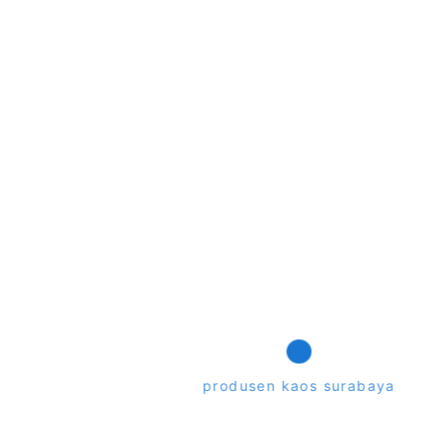
2x Sablon
Rp118.000
 saat tanggal order sesuai dengan jumlah dan spesifikasinya. Harga tidak
ervice kami untuk memastikan harga saat ini.
produsen kaos surabaya
produsen kaos surabaya